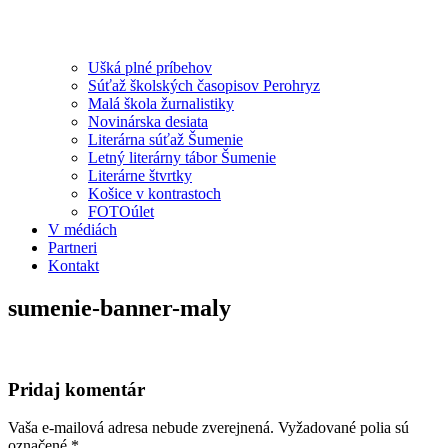
Ušká plné príbehov
Súťaž školských časopisov Perohryz
Malá škola žurnalistiky
Novinárska desiata
Literárna súťaž Šumenie
Letný literárny tábor Šumenie
Literárne štvrtky
Košice v kontrastoch
FOTOúlet
V médiách
Partneri
Kontakt
sumenie-banner-maly
Pridaj komentár
Vaša e-mailová adresa nebude zverejnená.
Vyžadované polia sú
označené
*