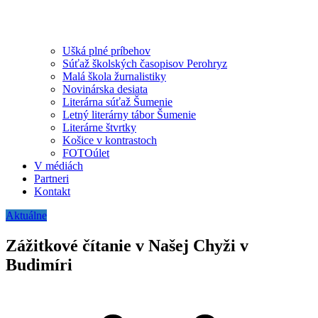
Ušká plné príbehov
Súťaž školských časopisov Perohryz
Malá škola žurnalistiky
Novinárska desiata
Literárna súťaž Šumenie
Letný literárny tábor Šumenie
Literárne štvrtky
Košice v kontrastoch
FOTOúlet
V médiách
Partneri
Kontakt
Aktuálne
Zážitkové čítanie v Našej Chyži v
Budimíri