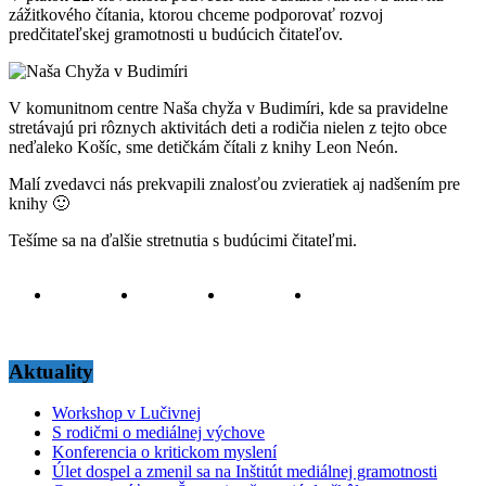
zážitkového čítania, ktorou chceme podporovať rozvoj
predčitateľskej gramotnosti u budúcich čitateľov.
V komunitnom centre Naša chyža v Budimíri, kde sa pravidelne
stretávajú pri rôznych aktivitách deti a rodičia nielen z tejto obce
neďaleko Košíc, sme detičkám čítali z knihy Leon Neón.
Malí zvedavci nás prekvapili znalosťou zvieratiek aj nadšením pre
knihy 🙂
Tešíme sa na ďalšie stretnutia s budúcimi čitateľmi.
Aktuality
Workshop v Lučivnej
S rodičmi o mediálnej výchove
Konferencia o kritickom myslení
Úlet dospel a zmenil sa na Inštitút mediálnej gramotnosti