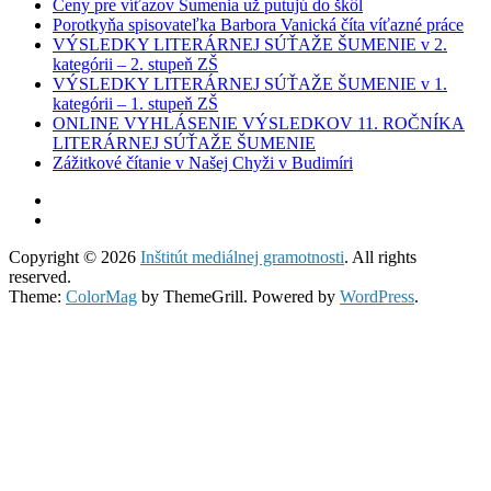
Ceny pre víťazov Šumenia už putujú do škôl
Porotkyňa spisovateľka Barbora Vanická číta víťazné práce
VÝSLEDKY LITERÁRNEJ SÚŤAŽE ŠUMENIE v 2.
kategórii – 2. stupeň ZŠ
VÝSLEDKY LITERÁRNEJ SÚŤAŽE ŠUMENIE v 1.
kategórii – 1. stupeň ZŠ
ONLINE VYHLÁSENIE VÝSLEDKOV 11. ROČNÍKA
LITERÁRNEJ SÚŤAŽE ŠUMENIE
Zážitkové čítanie v Našej Chyži v Budimíri
Copyright © 2026
Inštitút mediálnej gramotnosti
. All rights
reserved.
Theme:
ColorMag
by ThemeGrill. Powered by
WordPress
.