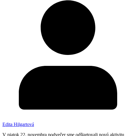
Edita Hilgartová
V piatok 22. novembra podvečer sme odštartovali novú aktivitu