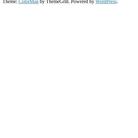
Theme:
ColorMag
by ThemeGrill. Powered by
WordPress
.