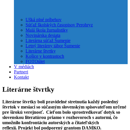
Ušká plné príbehov
Súťaž školských časopisov Perohryz
Malá škola žurnalistiky
Novinárska desiata
Literárna súťaž Šumenie
Letný literárny tábor Šumenie
Literárne štvrtky
Košice v kontrastoch
FOTOúlet
V médiách
Partneri
Kontakt
Literárne štvrtky
Literárne štvrtky boli pravidelné stretnutia každý posledný
štvrtok v mesiaci so súčasným slovenským spisovateľom určené
pre širokú verejnosť. Cieľom bolo sprostredkovať dotyk so
slovenskou literatúrou priamo v rozhovoroch s autormi, čo
umožnilo konfrontáciu autorských a čitateľských
reflexií. Projekt bol podporený grantom DAMKO.