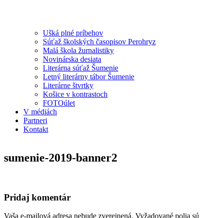
Ušká plné príbehov
Súťaž školských časopisov Perohryz
Malá škola žurnalistiky
Novinárska desiata
Literárna súťaž Šumenie
Letný literárny tábor Šumenie
Literárne štvrtky
Košice v kontrastoch
FOTOúlet
V médiách
Partneri
Kontakt
sumenie-2019-banner2
Pridaj komentár
Vaša e-mailová adresa nebude zverejnená.
Vyžadované polia sú