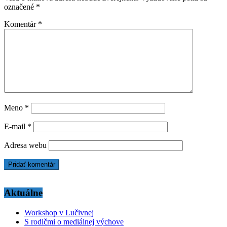
označené
*
Komentár
*
Meno
*
E-mail
*
Adresa webu
Aktuálne
Workshop v Lučivnej
S rodičmi o mediálnej výchove