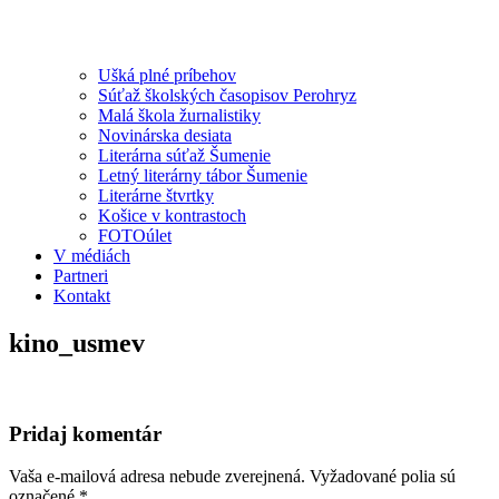
Ušká plné príbehov
Súťaž školských časopisov Perohryz
Malá škola žurnalistiky
Novinárska desiata
Literárna súťaž Šumenie
Letný literárny tábor Šumenie
Literárne štvrtky
Košice v kontrastoch
FOTOúlet
V médiách
Partneri
Kontakt
kino_usmev
Pridaj komentár
Vaša e-mailová adresa nebude zverejnená.
Vyžadované polia sú
označené
*