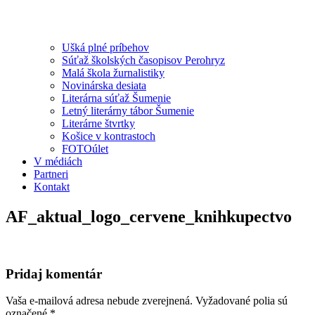
Ušká plné príbehov
Súťaž školských časopisov Perohryz
Malá škola žurnalistiky
Novinárska desiata
Literárna súťaž Šumenie
Letný literárny tábor Šumenie
Literárne štvrtky
Košice v kontrastoch
FOTOúlet
V médiách
Partneri
Kontakt
AF_aktual_logo_cervene_knihkupectvo
Pridaj komentár
Vaša e-mailová adresa nebude zverejnená.
Vyžadované polia sú
označené
*