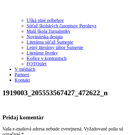
Ušká plné príbehov
Súťaž školských časopisov Perohryz
Malá škola žurnalistiky
Novinárska desiata
Literárna súťaž Šumenie
Letný literárny tábor Šumenie
Literárne štvrtky
Košice v kontrastoch
FOTOúlet
V médiách
Partneri
Kontakt
1919003_205553567427_472622_n
Pridaj komentár
Vaša e-mailová adresa nebude zverejnená.
Vyžadované polia sú
označené
*