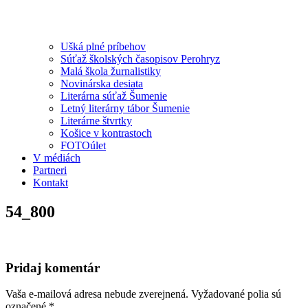
Ušká plné príbehov
Súťaž školských časopisov Perohryz
Malá škola žurnalistiky
Novinárska desiata
Literárna súťaž Šumenie
Letný literárny tábor Šumenie
Literárne štvrtky
Košice v kontrastoch
FOTOúlet
V médiách
Partneri
Kontakt
54_800
Pridaj komentár
Vaša e-mailová adresa nebude zverejnená.
Vyžadované polia sú
označené
*