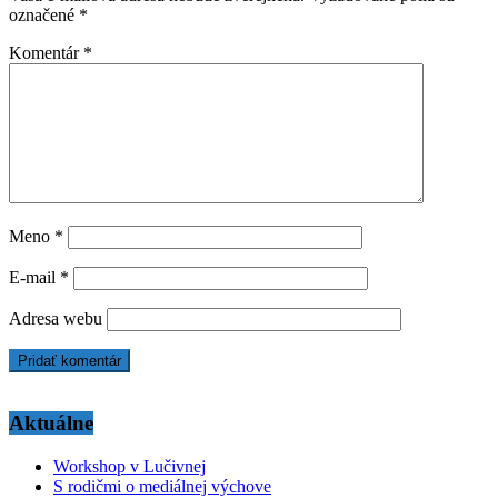
označené
*
Komentár
*
Meno
*
E-mail
*
Adresa webu
Aktuálne
Workshop v Lučivnej
S rodičmi o mediálnej výchove