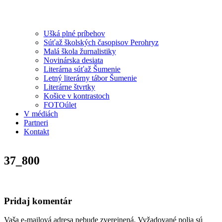
Ušká plné príbehov
Súťaž školských časopisov Perohryz
Malá škola žurnalistiky
Novinárska desiata
Literárna súťaž Šumenie
Letný literárny tábor Šumenie
Literárne štvrtky
Košice v kontrastoch
FOTOúlet
V médiách
Partneri
Kontakt
37_800
Pridaj komentár
Vaša e-mailová adresa nebude zverejnená.
Vyžadované polia sú