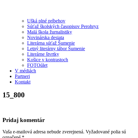
Ušká plné príbehov
Súťaž školských časopisov Perohryz
Malá škola žurnalistiky
Novinárska desiata
Literárna súťaž Šumenie
Letný literárny tábor Šumenie
Literárne štvrtky
Košice v kontrastoch
FOTOúlet
V médiách
Partneri
Kontakt
15_800
Pridaj komentár
Vaša e-mailová adresa nebude zverejnená.
Vyžadované polia sú
označené
*