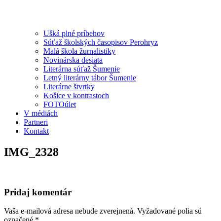
Ušká plné príbehov
Súťaž školských časopisov Perohryz
Malá škola žurnalistiky
Novinárska desiata
Literárna súťaž Šumenie
Letný literárny tábor Šumenie
Literárne štvrtky
Košice v kontrastoch
FOTOúlet
V médiách
Partneri
Kontakt
IMG_2328
Pridaj komentár
Vaša e-mailová adresa nebude zverejnená.
Vyžadované polia sú
označené
*