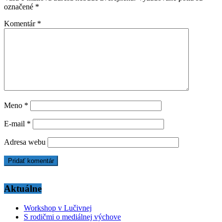
označené
*
Komentár
*
Meno
*
E-mail
*
Adresa webu
Aktuálne
Workshop v Lučivnej
S rodičmi o mediálnej výchove