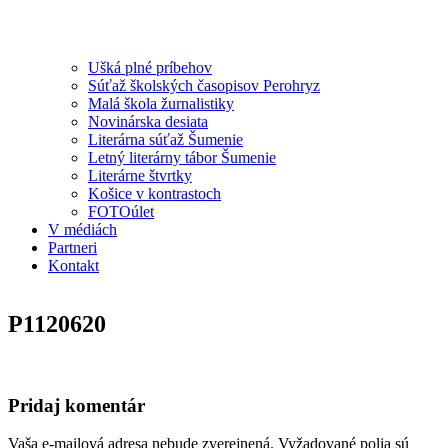
Ušká plné príbehov
Súťaž školských časopisov Perohryz
Malá škola žurnalistiky
Novinárska desiata
Literárna súťaž Šumenie
Letný literárny tábor Šumenie
Literárne štvrtky
Košice v kontrastoch
FOTOúlet
V médiách
Partneri
Kontakt
P1120620
Pridaj komentár
Vaša e-mailová adresa nebude zverejnená.
Vyžadované polia sú