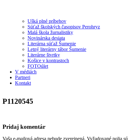
Ušká plné príbehov
Súťaž školských časopisov Perohryz
Malá škola žurnalistiky
Novinárska desiata
Literárna súťaž Šumenie
Letný literárny tábor Šumenie
Literárne štvrtky
Košice v kontrastoch
FOTOúlet
V médiách
Partneri
Kontakt
P1120545
Pridaj komentár
Vaša e-mailová adresa nebude zverejnená.
Vyžadované polia sú