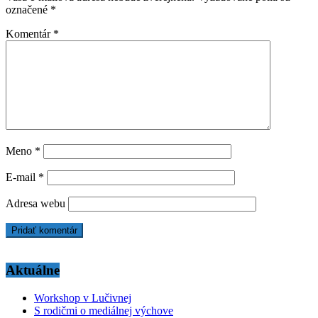
označené
*
Komentár
*
Meno
*
E-mail
*
Adresa webu
Aktuálne
Workshop v Lučivnej
S rodičmi o mediálnej výchove