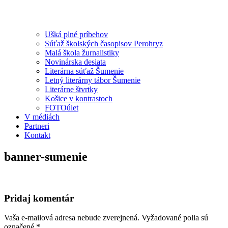
Ušká plné príbehov
Súťaž školských časopisov Perohryz
Malá škola žurnalistiky
Novinárska desiata
Literárna súťaž Šumenie
Letný literárny tábor Šumenie
Literárne štvrtky
Košice v kontrastoch
FOTOúlet
V médiách
Partneri
Kontakt
banner-sumenie
Pridaj komentár
Vaša e-mailová adresa nebude zverejnená.
Vyžadované polia sú
označené
*