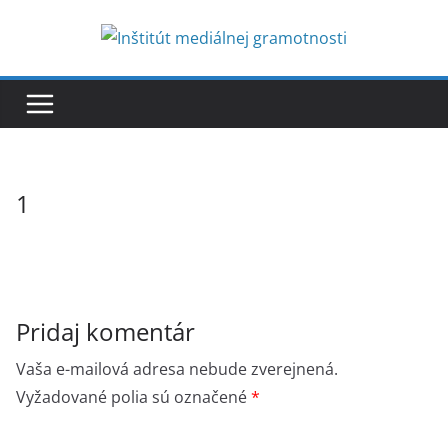
Skip
to
content
1
Pridaj komentár
Vaša e-mailová adresa nebude zverejnená.
Vyžadované polia sú označené
*