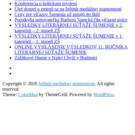
Konferencia o kritickom myslení
Úlet dospel a zmenil sa na Inštitút mediálnej gramotnosti
Ceny pre víťazov Šumenia už putujú do škôl
Porotkyňa spisovateľka Barbora Vanická číta víťazné práce
VÝSLEDKY LITERÁRNEJ SÚŤAŽE ŠUMENIE v 2.
kategórii – 2. stupeň ZŠ
VÝSLEDKY LITERÁRNEJ SÚŤAŽE ŠUMENIE v 1.
kategórii – 1. stupeň ZŠ
ONLINE VYHLÁSENIE VÝSLEDKOV 11. ROČNÍKA
LITERÁRNEJ SÚŤAŽE ŠUMENIE
Zážitkové čítanie v Našej Chyži v Budimíri
Copyright © 2026
Inštitút mediálnej gramotnosti
. All rights
reserved.
Theme:
ColorMag
by ThemeGrill. Powered by
WordPress
.