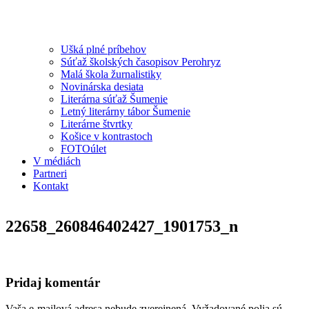
Ušká plné príbehov
Súťaž školských časopisov Perohryz
Malá škola žurnalistiky
Novinárska desiata
Literárna súťaž Šumenie
Letný literárny tábor Šumenie
Literárne štvrtky
Košice v kontrastoch
FOTOúlet
V médiách
Partneri
Kontakt
22658_260846402427_1901753_n
Pridaj komentár
Vaša e-mailová adresa nebude zverejnená.
Vyžadované polia sú