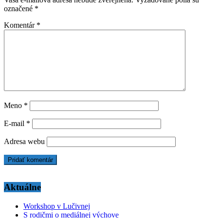
označené
*
Komentár
*
Meno
*
E-mail
*
Adresa webu
Aktuálne
Workshop v Lučivnej
S rodičmi o mediálnej výchove