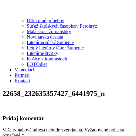
Ušká plné príbehov
Súťaž školských časopisov Perohryz
Malá škola žurnalistiky
Novinárska desiata
Literárna súťaž Šumenie
Letný literárny tábor Šumenie
Literárne štvrtky
Košice v kontrastoch
FOTOúlet
V médiách
Partneri
Kontakt
22658_232635357427_6441975_n
Pridaj komentár
Vaša e-mailová adresa nebude zverejnená.
Vyžadované polia sú
označené
*