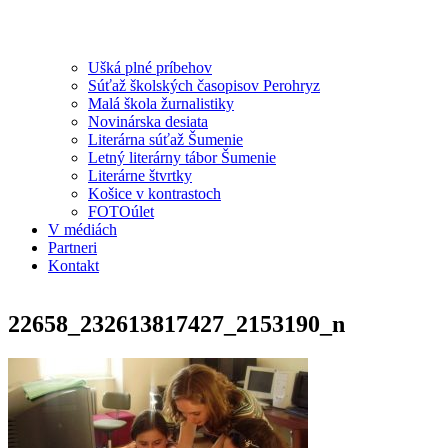
Ušká plné príbehov
Súťaž školských časopisov Perohryz
Malá škola žurnalistiky
Novinárska desiata
Literárna súťaž Šumenie
Letný literárny tábor Šumenie
Literárne štvrtky
Košice v kontrastoch
FOTOúlet
V médiách
Partneri
Kontakt
22658_232613817427_2153190_n