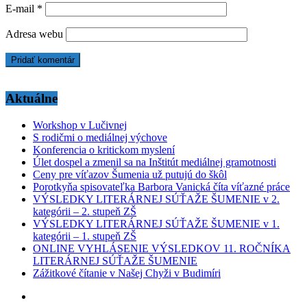
E-mail
*
Adresa webu
Aktuálne
Workshop v Lučivnej
S rodičmi o mediálnej výchove
Konferencia o kritickom myslení
Úlet dospel a zmenil sa na Inštitút mediálnej gramotnosti
Ceny pre víťazov Šumenia už putujú do škôl
Porotkyňa spisovateľka Barbora Vanická číta víťazné práce
VÝSLEDKY LITERÁRNEJ SÚŤAŽE ŠUMENIE v 2.
kategórii – 2. stupeň ZŠ
VÝSLEDKY LITERÁRNEJ SÚŤAŽE ŠUMENIE v 1.
kategórii – 1. stupeň ZŠ
ONLINE VYHLÁSENIE VÝSLEDKOV 11. ROČNÍKA
LITERÁRNEJ SÚŤAŽE ŠUMENIE
Zážitkové čítanie v Našej Chyži v Budimíri