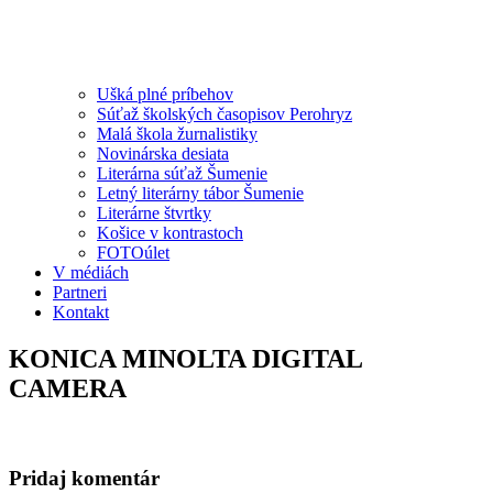
Ušká plné príbehov
Súťaž školských časopisov Perohryz
Malá škola žurnalistiky
Novinárska desiata
Literárna súťaž Šumenie
Letný literárny tábor Šumenie
Literárne štvrtky
Košice v kontrastoch
FOTOúlet
V médiách
Partneri
Kontakt
KONICA MINOLTA DIGITAL
CAMERA
Pridaj komentár