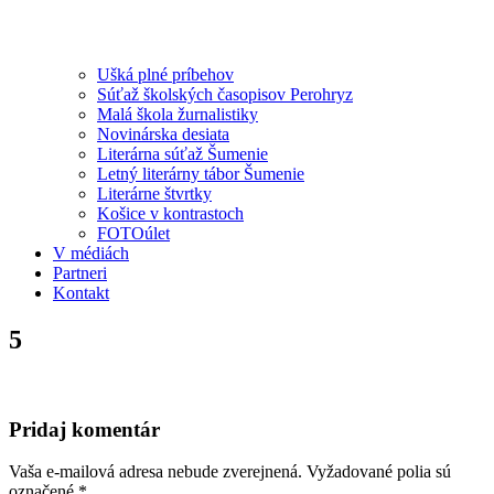
Ušká plné príbehov
Súťaž školských časopisov Perohryz
Malá škola žurnalistiky
Novinárska desiata
Literárna súťaž Šumenie
Letný literárny tábor Šumenie
Literárne štvrtky
Košice v kontrastoch
FOTOúlet
V médiách
Partneri
Kontakt
5
Pridaj komentár
Vaša e-mailová adresa nebude zverejnená.
Vyžadované polia sú
označené
*