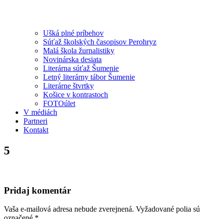
Ušká plné príbehov
Súťaž školských časopisov Perohryz
Malá škola žurnalistiky
Novinárska desiata
Literárna súťaž Šumenie
Letný literárny tábor Šumenie
Literárne štvrtky
Košice v kontrastoch
FOTOúlet
V médiách
Partneri
Kontakt
5
Pridaj komentár
Vaša e-mailová adresa nebude zverejnená.
Vyžadované polia sú
označené
*