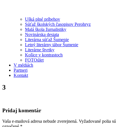
Ušká plné príbehov
Súťaž školských časopisov Perohryz
Malá škola žurnalistiky
Novinárska desiata
Literárna súťaž Šumenie
Letný literárny tábor Šumenie
Literárne štvrtky
Košice v kontrastoch
FOTOúlet
V médiách
Partneri
Kontakt
3
Pridaj komentár
Vaša e-mailová adresa nebude zverejnená.
Vyžadované polia sú
označené
*