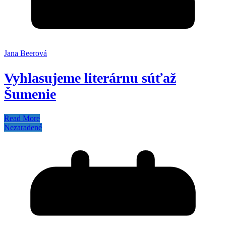
Jana Beerová
Vyhlasujeme literárnu súťaž
Šumenie
Read More
Nezaradené