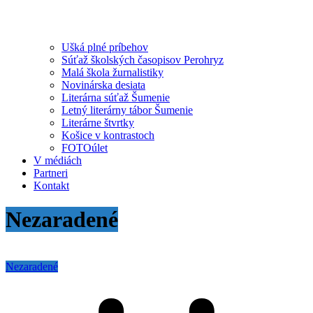
Ušká plné príbehov
Súťaž školských časopisov Perohryz
Malá škola žurnalistiky
Novinárska desiata
Literárna súťaž Šumenie
Letný literárny tábor Šumenie
Literárne štvrtky
Košice v kontrastoch
FOTOúlet
V médiách
Partneri
Kontakt
Nezaradené
Nezaradené