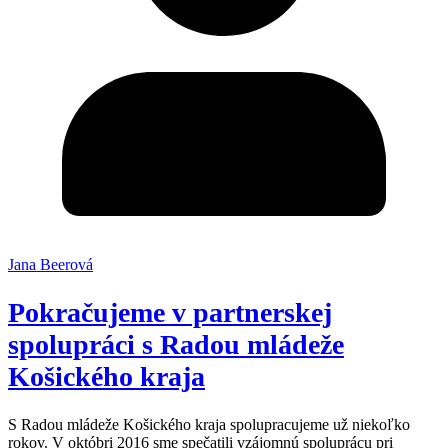
Jana Beerová
Pokračujeme v partnerskej
spolupráci s Radou mládeže
Košického kraja
S Radou mládeže Košického kraja spolupracujeme už niekoľko
rokov. V októbri 2016 sme spečatili vzájomnú spoluprácu pri