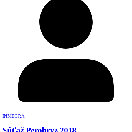
INMEGRA
Súťaž Perohryz 2018