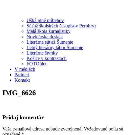
Ušká plné príbehov
Súťaž školských časopisov Perohryz
Malá škola žurnalistiky
Novinárska desiata
Literárna súťaž Šumenie
Letný literárny tábor Šumenie
Literárne štvrtky
Košice v kontrastoch
FOTOúlet
V médiách
Partneri
Kontakt
IMG_6626
Pridaj komentár
Vaša e-mailová adresa nebude zverejnená.
Vyžadované polia sú
označené
*