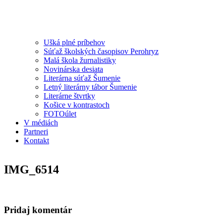
Ušká plné príbehov
Súťaž školských časopisov Perohryz
Malá škola žurnalistiky
Novinárska desiata
Literárna súťaž Šumenie
Letný literárny tábor Šumenie
Literárne štvrtky
Košice v kontrastoch
FOTOúlet
V médiách
Partneri
Kontakt
IMG_6514
Pridaj komentár