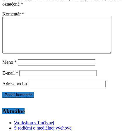
označené
*
Komentár
*
Meno
*
E-mail
*
Adresa webu
Aktuálne
Workshop v Lučivnej
S rodičmi o mediálnej výchove