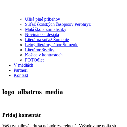
Ušká plné príbehov
Súťaž školských časopisov Perohryz
Malá škola žurnalistiky
Novinárska desiata
Literárna súťaž Šumenie
Letný literárny tábor Šumenie
Literárne štvrtky
Košice v kontrastoch
FOTOúlet
V médiách
Partneri
Kontakt
logo_albatros_media
Pridaj komentár
Vaša e-mailová adresa nebude zverejnená.
Vyžadované polia sú