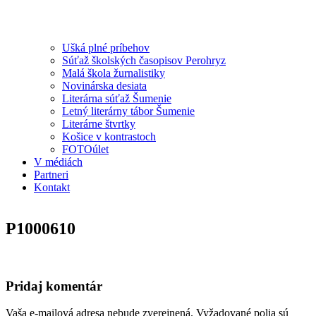
Ušká plné príbehov
Súťaž školských časopisov Perohryz
Malá škola žurnalistiky
Novinárska desiata
Literárna súťaž Šumenie
Letný literárny tábor Šumenie
Literárne štvrtky
Košice v kontrastoch
FOTOúlet
V médiách
Partneri
Kontakt
P1000610
Pridaj komentár
Vaša e-mailová adresa nebude zverejnená.
Vyžadované polia sú