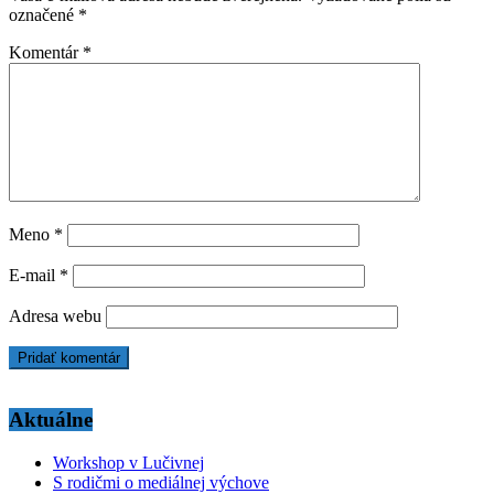
označené
*
Komentár
*
Meno
*
E-mail
*
Adresa webu
Aktuálne
Workshop v Lučivnej
S rodičmi o mediálnej výchove