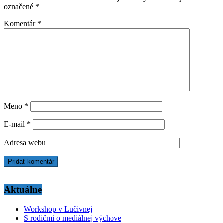
označené
*
Komentár
*
Meno
*
E-mail
*
Adresa webu
Aktuálne
Workshop v Lučivnej
S rodičmi o mediálnej výchove