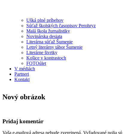
Ušká plné príbehov
Súťaž školských časopisov Perohryz
Malá škola žurnalistiky
Novinárska desiata
Literárna súťaž Šumenie
Letný literárny tábor Šumenie
Literárne štvrtky
Košice v kontrastoch
FOTOúlet
V médiách
Partneri
Kontakt
Nový obrázok
Pridaj komentár
Vaša e-mailová adresa nebude zverejnená.
Vyžadované polia sú