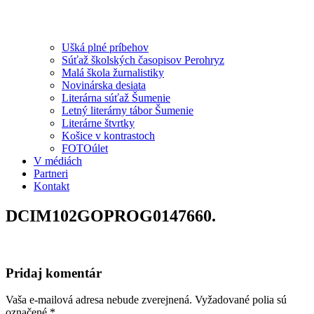
Ušká plné príbehov
Súťaž školských časopisov Perohryz
Malá škola žurnalistiky
Novinárska desiata
Literárna súťaž Šumenie
Letný literárny tábor Šumenie
Literárne štvrtky
Košice v kontrastoch
FOTOúlet
V médiách
Partneri
Kontakt
DCIM102GOPROG0147660.
Pridaj komentár
Vaša e-mailová adresa nebude zverejnená.
Vyžadované polia sú
označené
*