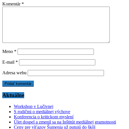
Komentár
*
Meno
*
E-mail
*
Adresa webu
Aktuálne
Workshop v Lučivnej
S rodičmi o mediálnej výchove
Konferencia o kritickom myslení
Úlet dospel a zmenil sa na Inštitút mediálnej gramotnosti
Ceny pre víťazov Šumenia už putujú do škôl