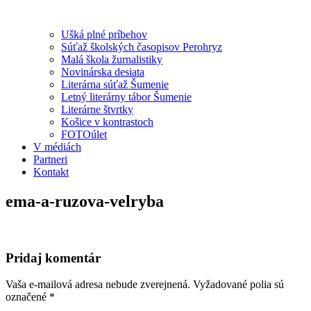
Ušká plné príbehov
Súťaž školských časopisov Perohryz
Malá škola žurnalistiky
Novinárska desiata
Literárna súťaž Šumenie
Letný literárny tábor Šumenie
Literárne štvrtky
Košice v kontrastoch
FOTOúlet
V médiách
Partneri
Kontakt
ema-a-ruzova-velryba
Pridaj komentár
Vaša e-mailová adresa nebude zverejnená.
Vyžadované polia sú
označené
*