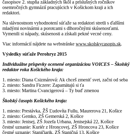
časopisov 2. stupňa základných škôl a príslušných ročníkov
osemročných gymnázií pracujúcich v Košickom kraji a ich
redaktori.
Na slávnostnom vyhodnotení súťaže sa redaktori stretli s ďalšími
mladými novinármi a porotcami s dlhoročnými skúsenosťami.
Vymenili si nápady, skúsenosti a získali pekné vecné ceny.
Viac informácií nájdete na webstránke
www.skolskycasopis.sk
.
Výsledky súťaže Perohryz 2015
Individuálne príspevky ocenené organizáciou VOICES – Školský
redaktor roka Košického kraja:
1. miesto: Diana Csizmárová: Ak chceš zmeniť svet, začni od seba
2. miesto: Sandra Ficzere: Zapamätajú si ťa
3. miesto: Martina Cvancigerová – Ty buď zmenou
Školský časopis Košického kraja:
1. miesto: Prestávka, ŽŠ Ľudovíta Fullu, Maurerova 21, Košice
2. miesto: Gemko, ZŠ Gemerská 2, Košice
3. miesto: Jenisej, ZŠ Jozefa Urbana, Jenisejská 22, Košice
čestné uznanie: Kuriér z Hroncovej, ZŠ Hroncova 23, Košice
čestné uznanie: Staničiarik, ZŠ Staničná 13, Košice