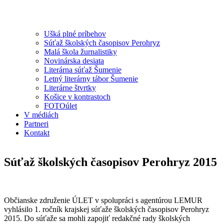
Ušká plné príbehov
Súťaž školských časopisov Perohryz
Malá škola žurnalistiky
Novinárska desiata
Literárna súťaž Šumenie
Letný literárny tábor Šumenie
Literárne štvrtky
Košice v kontrastoch
FOTOúlet
V médiách
Partneri
Kontakt
Súťaž školských časopisov Perohryz 2015
Občianske združenie ÚLET v spolupráci s agentúrou LEMUR
vyhlásilo 1. ročník krajskej súťaže školských časopisov Perohryz
2015. Do súťaže sa mohli zapojiť redakčné rady školských