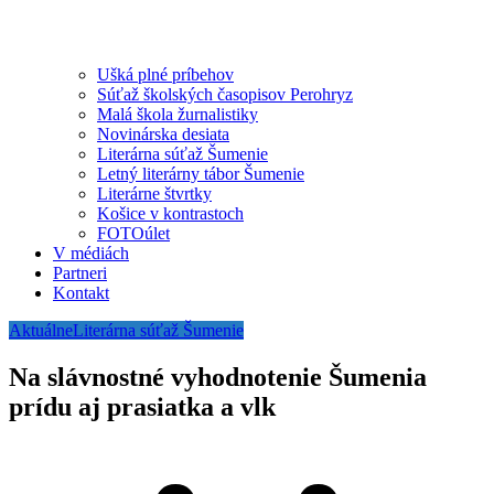
Ušká plné príbehov
Súťaž školských časopisov Perohryz
Malá škola žurnalistiky
Novinárska desiata
Literárna súťaž Šumenie
Letný literárny tábor Šumenie
Literárne štvrtky
Košice v kontrastoch
FOTOúlet
V médiách
Partneri
Kontakt
Aktuálne
Literárna súťaž Šumenie
Na slávnostné vyhodnotenie Šumenia
prídu aj prasiatka a vlk