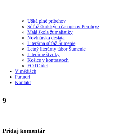
Ušká plné príbehov
Súťaž školských časopisov Perohryz
Malá škola žurnalistiky
Novinárska desiata
Literárna súťaž Šumenie
Letný literárny tábor Šumenie
Literárne štvrtky
Košice v kontrastoch
FOTOúlet
V médiách
Partneri
Kontakt
9
Pridaj komentár