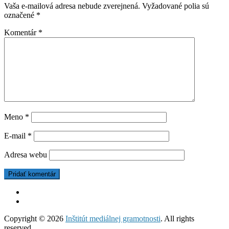
Vaša e-mailová adresa nebude zverejnená.
Vyžadované polia sú
označené
*
Komentár
*
Meno
*
E-mail
*
Adresa webu
Copyright © 2026
Inštitút mediálnej gramotnosti
. All rights
reserved.