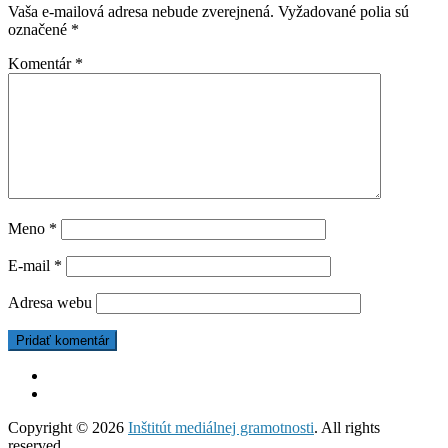
Vaša e-mailová adresa nebude zverejnená.
Vyžadované polia sú
označené
*
Komentár
*
Meno
*
E-mail
*
Adresa webu
Copyright © 2026
Inštitút mediálnej gramotnosti
. All rights
reserved.