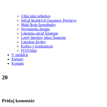
Ušká plné príbehov
Súťaž školských časopisov Perohryz
Malá škola žurnalistiky
Novinárska desiata
Literárna súťaž Šumenie
Letný literárny tábor Šumenie
Literárne štvrtky
Košice v kontrastoch
FOTOúlet
V médiách
Partneri
Kontakt
20
Pridaj komentár