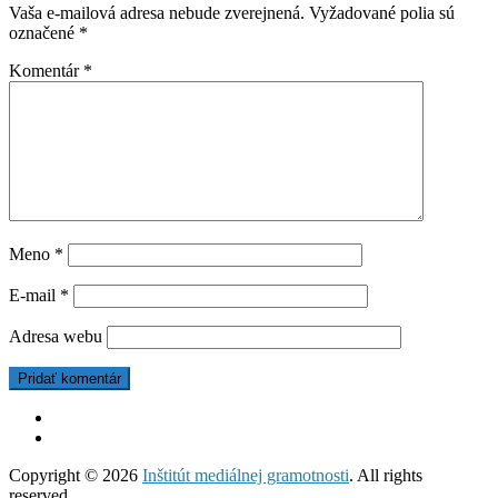
Vaša e-mailová adresa nebude zverejnená.
Vyžadované polia sú
označené
*
Komentár
*
Meno
*
E-mail
*
Adresa webu
Copyright © 2026
Inštitút mediálnej gramotnosti
. All rights
reserved.