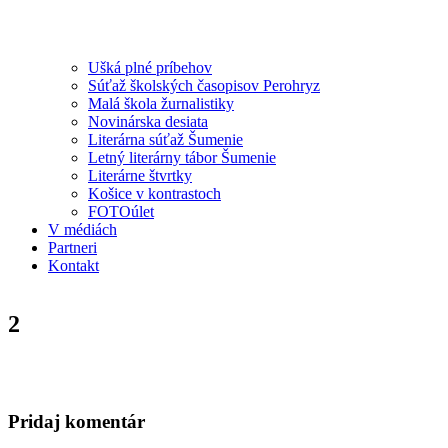
Ušká plné príbehov
Súťaž školských časopisov Perohryz
Malá škola žurnalistiky
Novinárska desiata
Literárna súťaž Šumenie
Letný literárny tábor Šumenie
Literárne štvrtky
Košice v kontrastoch
FOTOúlet
V médiách
Partneri
Kontakt
2
Pridaj komentár