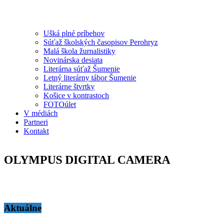
Ušká plné príbehov
Súťaž školských časopisov Perohryz
Malá škola žurnalistiky
Novinárska desiata
Literárna súťaž Šumenie
Letný literárny tábor Šumenie
Literárne štvrtky
Košice v kontrastoch
FOTOúlet
V médiách
Partneri
Kontakt
OLYMPUS DIGITAL CAMERA
Aktuálne