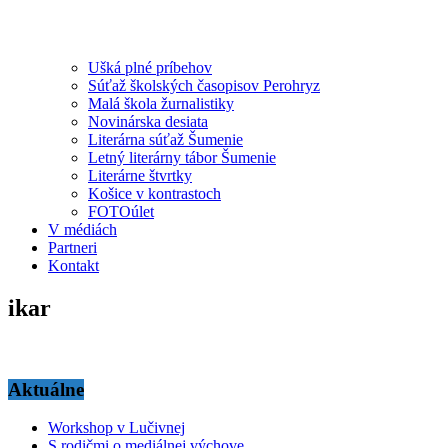
Ušká plné príbehov
Súťaž školských časopisov Perohryz
Malá škola žurnalistiky
Novinárska desiata
Literárna súťaž Šumenie
Letný literárny tábor Šumenie
Literárne štvrtky
Košice v kontrastoch
FOTOúlet
V médiách
Partneri
Kontakt
ikar
Aktuálne
Workshop v Lučivnej
S rodičmi o mediálnej výchove