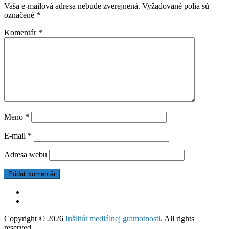
Vaša e-mailová adresa nebude zverejnená.
Vyžadované polia sú
označené
*
Komentár
*
Meno
*
E-mail
*
Adresa webu
Copyright © 2026
Inštitút mediálnej gramotnosti
. All rights
reserved.