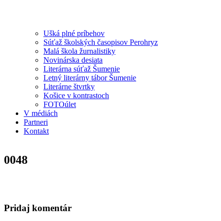
Ušká plné príbehov
Súťaž školských časopisov Perohryz
Malá škola žurnalistiky
Novinárska desiata
Literárna súťaž Šumenie
Letný literárny tábor Šumenie
Literárne štvrtky
Košice v kontrastoch
FOTOúlet
V médiách
Partneri
Kontakt
0048
Pridaj komentár