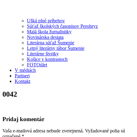
Ušká plné príbehov
Súťaž školských časopisov Perohryz
Malá škola žurnalistiky
Novinárska desiata
Literárna súťaž Šumenie
Letný literárny tábor Šumenie
Literárne štvrtky
Košice v kontrastoch
FOTOúlet
V médiách
Partneri
Kontakt
0042
Pridaj komentár
Vaša e-mailová adresa nebude zverejnená.
Vyžadované polia sú
označené
*