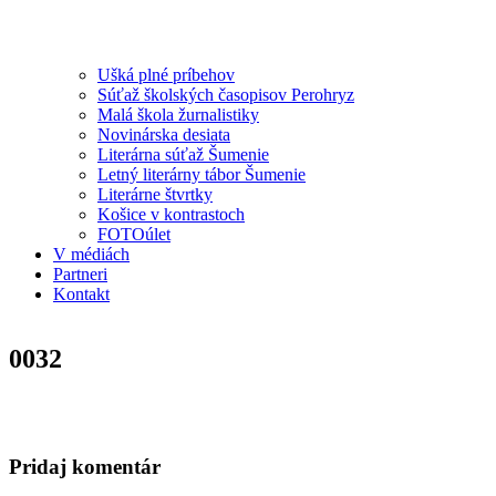
Ušká plné príbehov
Súťaž školských časopisov Perohryz
Malá škola žurnalistiky
Novinárska desiata
Literárna súťaž Šumenie
Letný literárny tábor Šumenie
Literárne štvrtky
Košice v kontrastoch
FOTOúlet
V médiách
Partneri
Kontakt
0032
Pridaj komentár