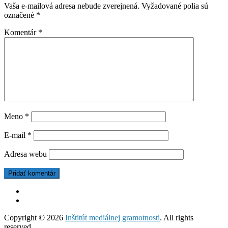
Vaša e-mailová adresa nebude zverejnená.
Vyžadované polia sú
označené
*
Komentár
*
Meno
*
E-mail
*
Adresa webu
Copyright © 2026
Inštitút mediálnej gramotnosti
. All rights
reserved.