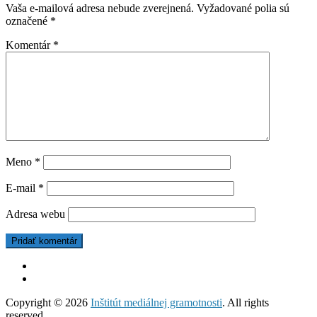
Vaša e-mailová adresa nebude zverejnená.
Vyžadované polia sú
označené
*
Komentár
*
Meno
*
E-mail
*
Adresa webu
Copyright © 2026
Inštitút mediálnej gramotnosti
. All rights
reserved.