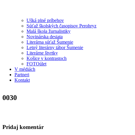
Ušká plné príbehov
Súťaž školských časopisov Perohryz
Malá škola žurnalistiky
Novinárska desiata
Literárna súťaž Šumenie
Letný literárny tábor Šumenie
Literárne štvrtky
Košice v kontrastoch
FOTOúlet
V médiách
Partneri
Kontakt
0030
Pridaj komentár