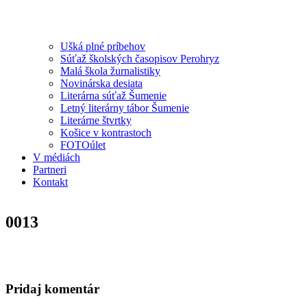
Ušká plné príbehov
Súťaž školských časopisov Perohryz
Malá škola žurnalistiky
Novinárska desiata
Literárna súťaž Šumenie
Letný literárny tábor Šumenie
Literárne štvrtky
Košice v kontrastoch
FOTOúlet
V médiách
Partneri
Kontakt
0013
Pridaj komentár