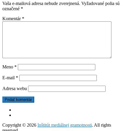
Vaša e-mailová adresa nebude zverejnená.
Vyžadované polia sú
označené
*
Komentár
*
Meno
*
E-mail
*
Adresa webu
Copyright © 2026
Inštitút mediálnej gramotnosti
. All rights
reserved.