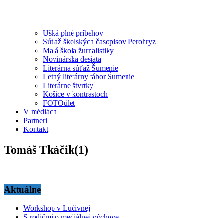
Ušká plné príbehov
Súťaž školských časopisov Perohryz
Malá škola žurnalistiky
Novinárska desiata
Literárna súťaž Šumenie
Letný literárny tábor Šumenie
Literárne štvrtky
Košice v kontrastoch
FOTOúlet
V médiách
Partneri
Kontakt
Tomáš Tkáčik(1)
Aktuálne
Workshop v Lučivnej
S rodičmi o mediálnej výchove