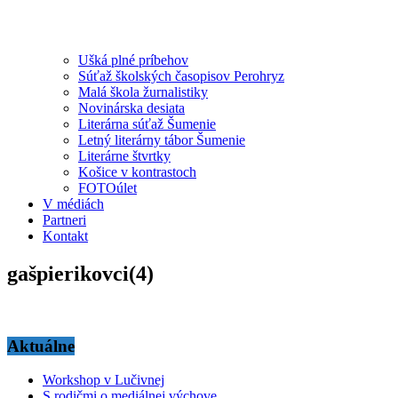
Ušká plné príbehov
Súťaž školských časopisov Perohryz
Malá škola žurnalistiky
Novinárska desiata
Literárna súťaž Šumenie
Letný literárny tábor Šumenie
Literárne štvrtky
Košice v kontrastoch
FOTOúlet
V médiách
Partneri
Kontakt
gašpierikovci(4)
Aktuálne
Workshop v Lučivnej
S rodičmi o mediálnej výchove