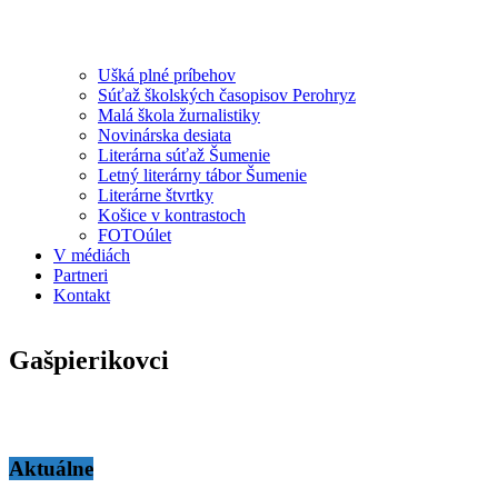
Ušká plné príbehov
Súťaž školských časopisov Perohryz
Malá škola žurnalistiky
Novinárska desiata
Literárna súťaž Šumenie
Letný literárny tábor Šumenie
Literárne štvrtky
Košice v kontrastoch
FOTOúlet
V médiách
Partneri
Kontakt
Gašpierikovci
Aktuálne