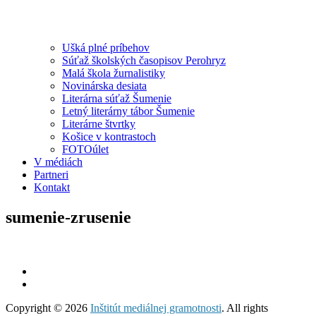
Ušká plné príbehov
Súťaž školských časopisov Perohryz
Malá škola žurnalistiky
Novinárska desiata
Literárna súťaž Šumenie
Letný literárny tábor Šumenie
Literárne štvrtky
Košice v kontrastoch
FOTOúlet
V médiách
Partneri
Kontakt
sumenie-zrusenie
Copyright © 2026
Inštitút mediálnej gramotnosti
. All rights