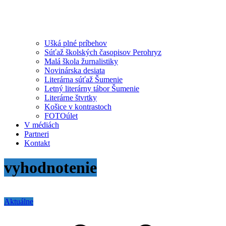
Ušká plné príbehov
Súťaž školských časopisov Perohryz
Malá škola žurnalistiky
Novinárska desiata
Literárna súťaž Šumenie
Letný literárny tábor Šumenie
Literárne štvrtky
Košice v kontrastoch
FOTOúlet
V médiách
Partneri
Kontakt
vyhodnotenie
Aktuálne