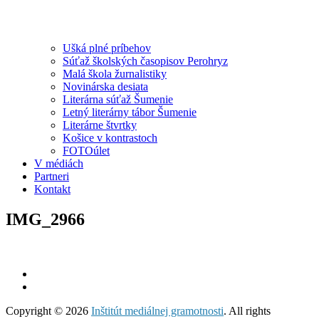
Ušká plné príbehov
Súťaž školských časopisov Perohryz
Malá škola žurnalistiky
Novinárska desiata
Literárna súťaž Šumenie
Letný literárny tábor Šumenie
Literárne štvrtky
Košice v kontrastoch
FOTOúlet
V médiách
Partneri
Kontakt
IMG_2966
Copyright © 2026
Inštitút mediálnej gramotnosti
. All rights