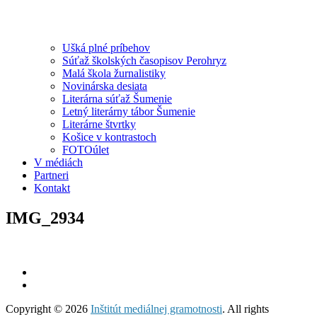
Ušká plné príbehov
Súťaž školských časopisov Perohryz
Malá škola žurnalistiky
Novinárska desiata
Literárna súťaž Šumenie
Letný literárny tábor Šumenie
Literárne štvrtky
Košice v kontrastoch
FOTOúlet
V médiách
Partneri
Kontakt
IMG_2934
Copyright © 2026
Inštitút mediálnej gramotnosti
. All rights