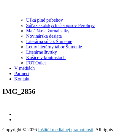
Ušká plné príbehov
Súťaž školských časopisov Perohryz
Malá škola žurnalistiky
Novinárska desiata
Literárna súťaž Šumenie
Letný literárny tábor Šumenie
Literárne štvrtky
Košice v kontrastoch
FOTOúlet
V médiách
Partneri
Kontakt
IMG_2856
Copyright © 2026
Inštitút mediálnej gramotnosti
. All rights